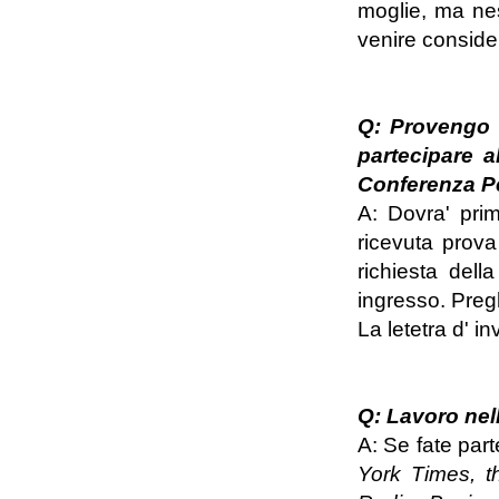
moglie, ma nes
venire consider
Q: Provengo 
partecipare a
Conferenza Per
A: Dovra' pri
ricevuta prov
richiesta dell
ingresso. Preg
La letetra d' in
Q: Lavoro nell
A: Se fate par
York Times, t