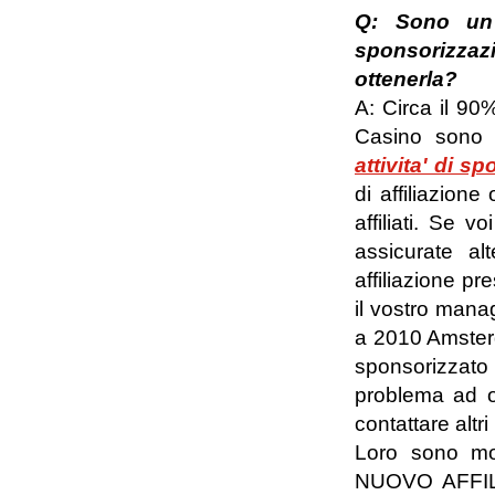
Q: Sono un a
sponsorizzaz
ottenerla?
A: Circa il 90%
Casino sono 
attivita' di 
di affiliazione
affiliati. Se
assicurate a
affiliazione pr
il vostro manag
a 2010 Amsterd
sponsorizzato 
problema ad ot
contattare altr
Loro sono molt
NUOVO AFFILIA