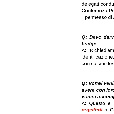
delegati condur
Conferenza Per
il permesso di
Q: Devo darvi
badge.
A: Richiedia
identificazion
con cui voi des
Q: Vorrei ven
avere con lor
venire accomp
A: Questo e' 
registrati
a Con