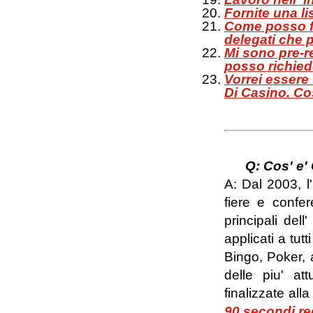
Fornite una li
Come posso f
delegati che p
Mi sono pre-re
posso richied
Vorrei essere
Di Casino. Co
Q: Cos' e'
A: Dal 2003, l'
fiere e confe
principali dell
applicati a tutt
Bingo, Poker, 
delle piu' at
finalizzate all
90 secondi re