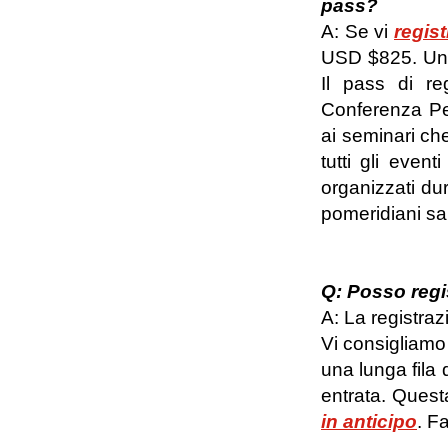
pass?
A: Se vi
regist
USD $825. Una 
Il pass di re
Conferenza Per
ai seminari che
tutti gli event
organizzati dur
pomeridiani sar
Q: Posso regi
A: La registrazi
Vi consigliamo 
una lunga fila 
entrata. Quest
in anticipo
. F