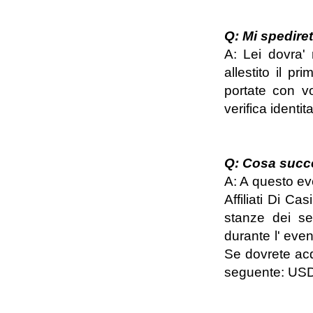
Q: Mi spediret
A: Lei dovra' 
allestito il pr
portate con vo
verifica identi
Q: Cosa succe
A: A questo ev
Affiliati Di Ca
stanze dei sem
durante l' even
Se dovrete acqu
seguente: US