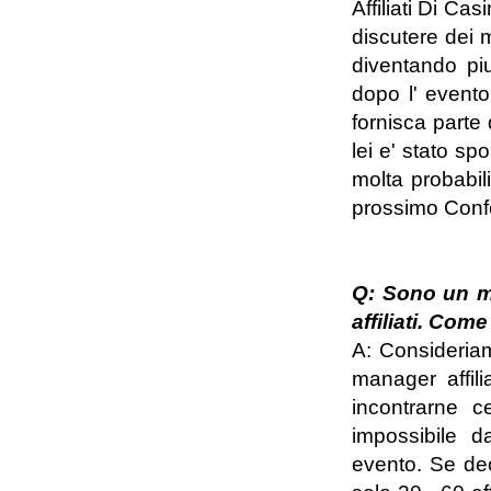
Affiliati Di Ca
discutere dei m
diventando piu
dopo l' evento,
fornisca parte 
lei e' stato sp
molta probabili
prossimo Confe
Q: Sono un men
affiliati. Com
A: Consideriam
manager affili
incontrarne c
impossibile d
evento. Se dec