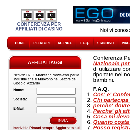
CONFERENZA PER
AFFILIATI DI CASINO
Noi vi conos
HOME
RELATORI
AGENDA
F.A.Q.
STANDISTI
VIAG
Conferenza Per 
AFFILIATI AGGI
Nazionale per
di utilizzare p
riportate nel n
Iscriviti:
FREE Marketing Newsletter per le
bambini.
Industrie che si Muovono nel Settore del
Gioco d' Azzardo
F.A.Q.
Nome:
Cos' e' Confer
Chi partecipa 
Societa:
perche' dovre
E-Mail:
Perche' gli af
Cosa mi devo 
Quanto costa 
Posso registr
Iscriviti e Rimani sempre Aggiornato sui