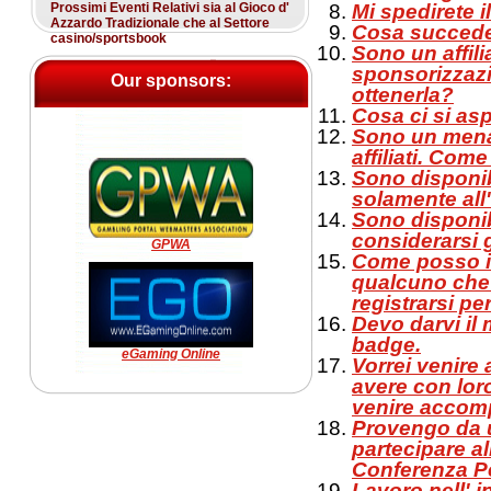
Prossimi Eventi Relativi sia al Gioco d'
Mi spedirete i
Azzardo Tradizionale che al Settore
Cosa succede 
casino/sportsbook
Sono un affilia
sponsorizzazi
Our sponsors:
ottenerla?
Cosa ci si asp
Sono un menage
affiliati. Com
Sono disponib
solamente all
Sono disponibi
considerarsi 
GPWA
Come posso in
qualcuno che
registrarsi pe
Devo darvi il
badge.
eGaming Online
Vorrei venire
avere con lor
venire accomp
Provengo da u
partecipare al
Conferenza Per
Lavoro nell' i