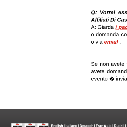
Q: Vorrei es
Affiliati Di C
A: Giarda
i pa
o domanda con
o via
email
.
Se non avete t
avete domande 
evento � invia
English
|
Italiano
|
Deutsch
|
Fran�ais
|
Ruskii
|