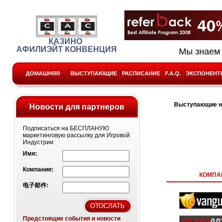
КАЗИНО
АФИЛИЭЙТ КОНВЕНЦИЯ
Мы знаем 
ДОМАШНЯЯ
ВЫСТУПАЮЩИЕ
РАСПИСАНИЕ
F.A.Q.
ЭКСПОНЕНТ
Выступающие на
Новости для партнеров
Подписаться на
БЕСПЛАНУЮ
маркетинговую рассылку для Игровой
Индустрии
Имя:
Компания:
КОМПА
电子邮件:
Предстоящие события и новости