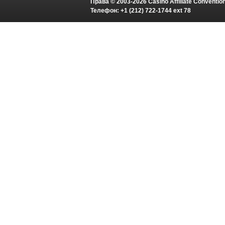
Права © 2003-2026 Casino Affiliate Conventi
Телефон: +1 (212) 722-1744 ext 78